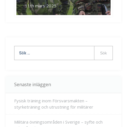
11th mars 2025
Sök
efter:
Senaste inläggen
Fysisk träning inom Försvarsmakten –
styrketräning och utrustning för militärer
Militära övningsområden i Sverige – syfte och