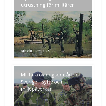
utrustning för militärer
6th oktober 2025
Militära övningsområden i
Sverige – syfte och
miljöpåverkan