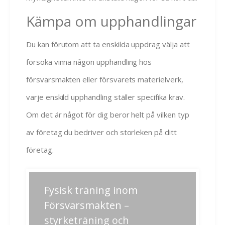
Kämpa om upphandlingar
Du kan förutom att ta enskilda uppdrag välja att
försöka vinna någon upphandling hos
försvarsmakten eller försvarets materielverk,
varje enskild upphandling ställer specifika krav.
Om det är något för dig beror helt på vilken typ
av företag du bedriver och storleken på ditt
företag.
Inläggsnavigering
Fysisk träning inom
Previous
Next
post:
post:
Försvarsmakten –
styrketräning och