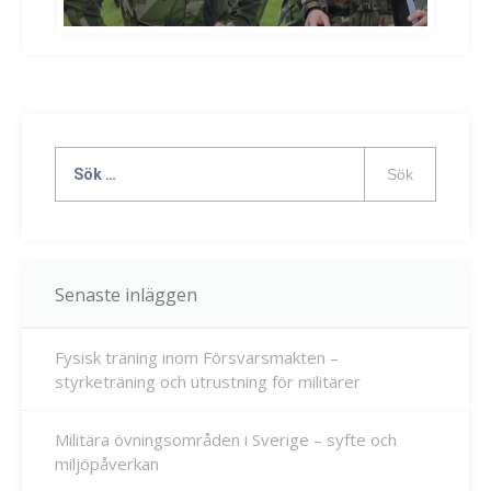
Sök
efter:
Senaste inläggen
Fysisk träning inom Försvarsmakten –
styrketräning och utrustning för militärer
Militära övningsområden i Sverige – syfte och
miljöpåverkan