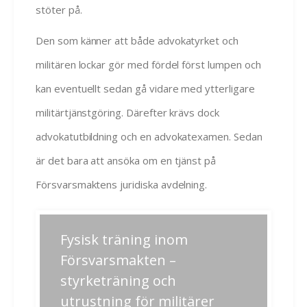
stöter på.
Den som känner att både advokatyrket och
militären lockar gör med fördel först lumpen och
kan eventuellt sedan gå vidare med ytterligare
militärtjänstgöring. Därefter krävs dock
advokatutbildning och en advokatexamen. Sedan
är det bara att ansöka om en tjänst på
Försvarsmaktens juridiska avdelning.
Inläggsnavigering
Fysisk träning inom
Previous
Next
post:
post:
Försvarsmakten –
styrketräning och
utrustning för militärer